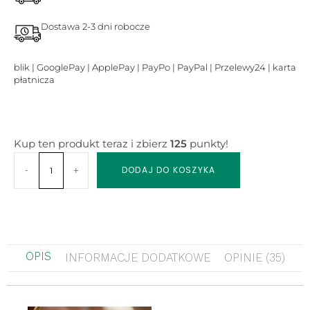
Dostawa 2-3 dni robocze
blik | GooglePay | ApplePay | PayPo | PayPal | Przelewy24 | karta
płatnicza
Kup ten produkt teraz i zbierz
125
punkty!
DODAJ DO KOSZYKA
-
+
OPIS
INFORMACJE DODATKOWE
OPINIE (35)