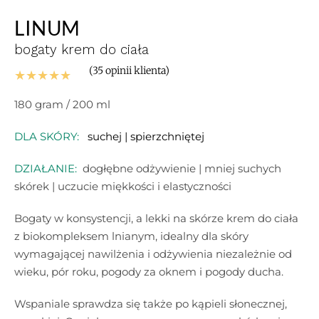
LINUM
bogaty krem do ciała
(
35
opinii klienta)
Oceniony
180 gram / 200 ml
4.97
na 5 na
podstawie
DLA SKÓRY:
suchej | spierzchniętej
ocen
DZIAŁANIE:
dogłębne odżywienie | mniej suchych
35
klientów
skórek | uczucie miękkości i elastyczności
Bogaty w konsystencji, a lekki na skórze krem do ciała
z biokompleksem lnianym, idealny dla skóry
wymagającej nawilżenia i odżywienia niezależnie od
wieku, pór roku, pogody za oknem i pogody ducha.
Wspaniale sprawdza się także po kąpieli słonecznej,