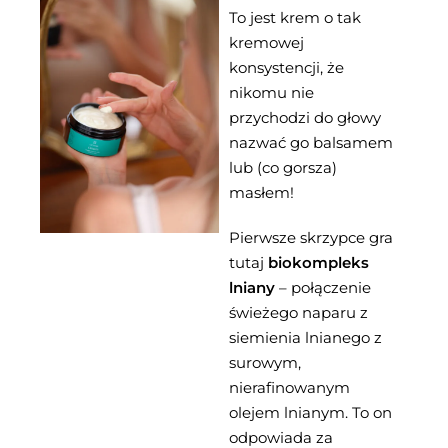
To jest krem o tak
kremowej
konsystencji, że
nikomu nie
przychodzi do głowy
nazwać go balsamem
lub (co gorsza)
masłem!
Pierwsze skrzypce gra
tutaj
biokompleks
lniany
– połączenie
świeżego naparu z
siemienia lnianego z
surowym,
nierafinowanym
olejem lnianym. To on
odpowiada za