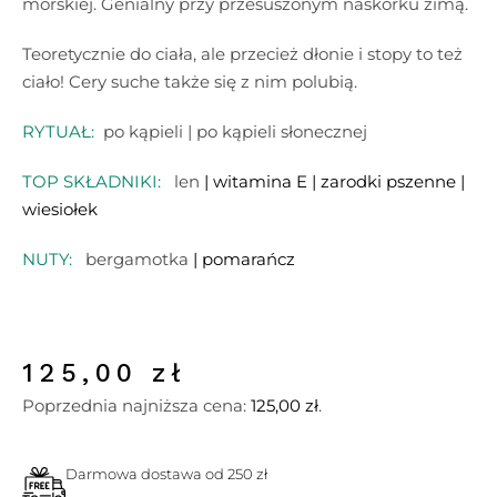
morskiej. Genialny przy przesuszonym naskórku zimą.
Teoretycznie do ciała, ale przecież dłonie i stopy to też
ciało! Cery suche także się z nim polubią.
RYTUAŁ:
po kąpieli | po kąpieli słonecznej
TOP SKŁADNIKI:
len
| witamina E | zarodki pszenne |
wiesiołek
NUTY:
bergamotka
| pomarańcz
125,00
zł
Poprzednia najniższa cena:
125,00
zł
.
Darmowa dostawa od 250 zł