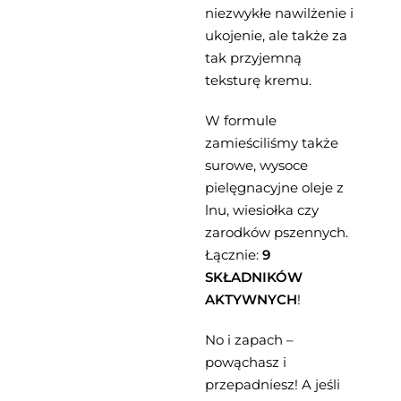
niezwykłe nawilżenie i
ukojenie, ale także za
tak przyjemną
teksturę kremu.
W formule
zamieściliśmy także
surowe, wysoce
pielęgnacyjne oleje z
lnu, wiesiołka czy
zarodków pszennych.
Łącznie:
9
SKŁADNIKÓW
AKTYWNYCH
!
No i zapach –
powąchasz i
przepadniesz! A jeśli