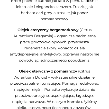
Krem pachnie cudnie: jak lato w pełni. Radośnie,
lekko, ale i elegancko zarazem. Troszkę jak
herbata earl grey, a troszkę jak poncz
pomarańczowy.
Olejek eteryczny bergamotkowy
(Citrus
Aurantium Bergamia) – ogranicza nadmierną
pracę gruczołów łojowych, przyspiesza
regenerację skóry. Ponadto działa
antydepresyjnie, antylękowo, poprawia nastrój nie
powodując jednoczesnego pobudzenia.
Olejek eteryczny z pomarańczy
(Citrus
Aurantium Dulcis) – wykazuje silne działanie
przeciwzapalne i tonizujące. Pomaga redukować
napięcie mięśni. Ponadto wykazuje działanie
przeciwdepresyjne, uspokajające, łagodzące
napięcia nerwowe. W naszym kremie użyliśmy
olejku eterycznego tłoczonego z owoców i