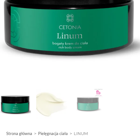
Strona główna
>
Pielęgnacja ciała
>
LINUM