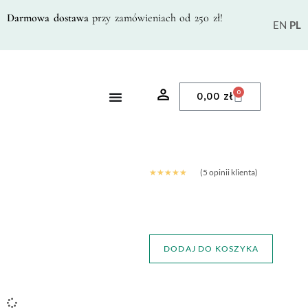
Darmowa dostawa
przy zamówieniach od 250 zł!
EN
PL
0
0,00
zł
(
5
opinii klienta)
Oceniony
5.00
na 5 na
podstawie
5
ocen
klientów
DODAJ DO KOSZYKA