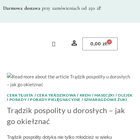
Darmowa dostawa
przy zamówieniach od 250 zł!
0
0,00
zł
CERA TŁUSTA
CERA TRĄDZIKOWA
KREM
MASECZKI
OLEJEK
/
/
/
/
PORADY
PORADY PIELĘGNACYJNE
SZMARAGDOWE ŻUKI
/
/
/
Trądzik pospolity u dorosłych – jak
go okiełznać
Trądzik pospolity dotyka nie tylko młodzież w wieku