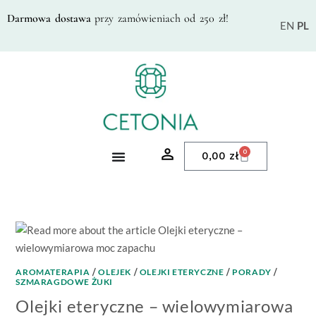
Darmowa dostawa
przy zamówieniach od 250 zł!
EN
PL
0
0,00
zł
AROMATERAPIA
/
OLEJEK
/
OLEJKI ETERYCZNE
/
PORADY
/
SZMARAGDOWE ŻUKI
Olejki eteryczne – wielowymiarowa